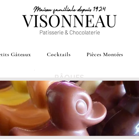
etits Gâteaux
Cocktails
Pièces Montées
​PÂQUES
VISONNEAU-confiserie